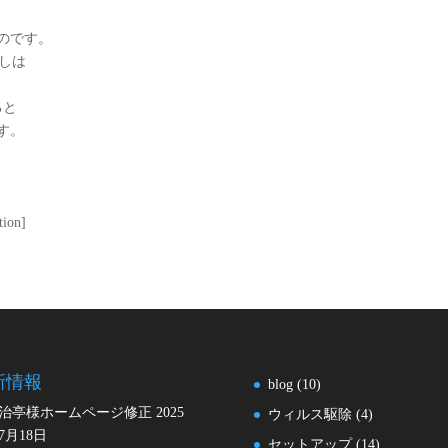
ものです。
なしは
ると
す。
tion]
新情報
blog
(10)
治亭様ホームページ修正
2025
ウィルス駆除
(4)
7月18日
セットアップ
(14)