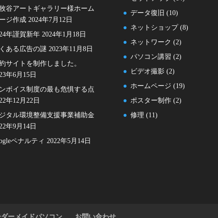
牧谷アートギャラリー様ホーム
データ復旧
(10)
ージ作成
2024年7月12日
ネットショップ
(8)
024年謹賀新年
2024年1月18日
ネットワーク
(2)
くある広告の謎
2023年11月8日
パソコン講習
(2)
約サイトを制作しました。
ビデオ撮影
(2)
023年6月15日
ホームページ
(19)
ンボイス制度の最も危惧する点
022年12月22日
ポスター制作
(2)
ジタル環境整備支援事業補助金
修理
(11)
022年9月14日
oogleペナルティ
2022年5月14日
ーダーメイドパソコン
お問い合わせ