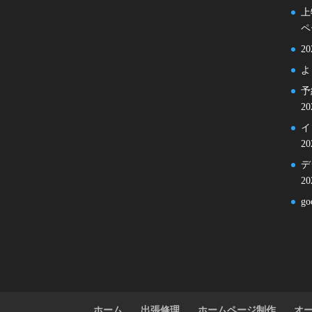
上
ペ
2
よ
予
2
イ
2
デ
2
g
ホーム
出張修理
ホームページ制作
オ