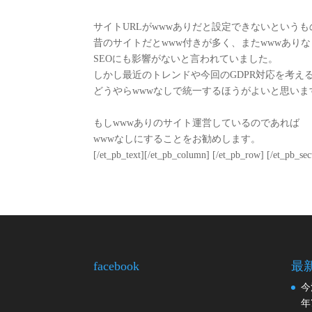
サイトURLがwwwありだと設定できないという
昔のサイトだとwww付きが多く、またwwwあり
SEOにも影響がないと言われていました。
しかし最近のトレンドや今回のGDPR対応を考え
どうやらwwwなしで統一するほうがよいと思いま
もしwwwありのサイト運営しているのであれば
wwwなしにすることをお勧めします。
[/et_pb_text][/et_pb_column] [/et_pb_row] [/et_pb_sec
facebook
最
今
年