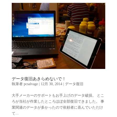
データ復旧あきらめないで！
執筆者
pcsalvage
|
12月 30, 2014
|
データ復旧
大手メーカーのサポートもお手上げのデータ破損。 とこ
ろが当社が作業したところほぼ全部復旧できました。 事
業関連のデータが多かったので依頼者に喜んでいただけ
て...